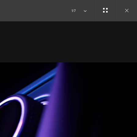
1/7
Close
gallery