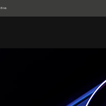
Copy nothing. L'inizio di una nuova era
itiva.