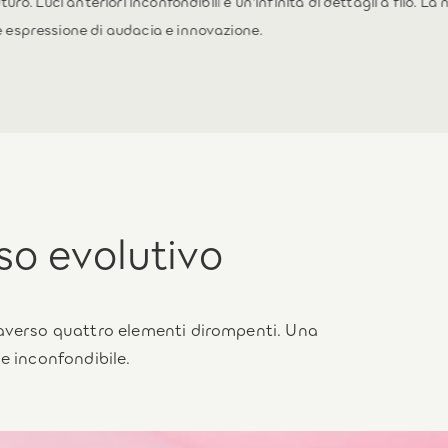
uturo. Luci anteriori inconfondibili e un'infinità di dettagli a filo. La
è espressione di audacia e innovazione.
so evolutivo
raverso quattro elementi dirompenti. Una
e inconfondibile.