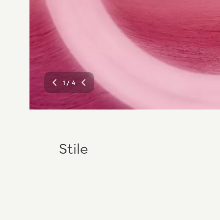
1
/ 4
Stile