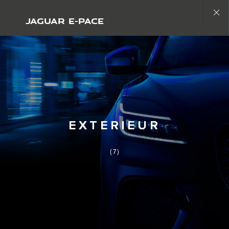
Copy nothing. Die neue Ära beginnt
JAGUAR E-PACE
Close
gallery
EXTERIEUR
(7)