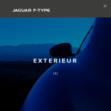
Copy nothing. Die neue Ära beginnt
JAGUAR F-TYPE
Close
gallery
EXTERIEUR
(6)