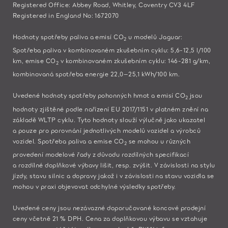
Registered Office: Abbey Road, Whitley, Coventry CV3 4LF
Registered in England No: 1672070
Hodnoty spotřeby paliva a emisí CO
u modelů Jaguar:​
2
Spotřeba paliva v kombinovaném zkušebním cyklu: 5,6-12,5 l/100
km, emise CO
v kombinovaném zkušebním cyklu: 146-281 g/km,
2
kombinovaná spotřeba energie 22,0–25,1 kWh/100 km.
Uvedené hodnoty spotřeby pohonných hmot a emisí CO
jsou
2
hodnoty zjištěné podle nařízení EU 2017/1151 v platném znění na
základě WLTP cyklu. Tyto hodnoty slouží výlučně jako ukazatel
a pouze pro porovnání jednotlivých modelů vozidel a výrobců
vozidel. Spotřeba paliva a emise CO
se mohou u různých
2
provedení modelové řady z důvodu rozdílných specifikací
a rozdílné doplňkové výbavy lišit, resp. zvýšit. V závislosti na stylu
jízdy, stavu silnic a dopravy jakož i v závislosti na stavu vozidla se
mohou v praxi objevovat odchylné výsledky spotřeby.
Uvedené ceny jsou nezávazné doporučované koncové prodejní
ceny včetně 21 % DPH. Cena za doplňkovou výbavu se vztahuje