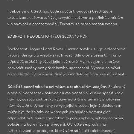
Funkce Smart Settings bude součástí budoucí bezdrátové
aktualizace softwaru. Vývoj a vydání softwaru podléhá změnám
v plánování a programování. Termíny se proto mohou změnit.
ZOBRAZIT REGULATION (EU) 2020/740 PDF
Společnost Jaguar Land Rover Limited trvale usiluje o zlepšování
výbavy, designu a výroby svých vozů, dílů a příslušenství. Tomu
odpovídá průběžný vývoj jejích výrobků. Vyhrazujeme si právo
provádět změny bez předchozího upozornění. Výbava na přání
a standardní výbava vozů různých modelových roků se může lišit.
Důležitá poznámka ke snímkům a technickým údajům.
Současný
globální nedostatek polovodičů má negativní vliv na specifikace
návrhů, dostupnost prvků výbavy na přání a termíny zhotovení
návrhů. Jde o dynamicky se vyvíjející situaci, jejímž důsledkem
může být, že snímky na webových stránkách nemusí plně
odpovídat aktuálním specifikacím prvků výbavy, výbavy na přání,
obložení a barevných provedení. Obraťte se prosím na
autorizovaného prodejce, který vám sdělí aktuální omezení,