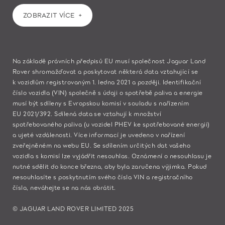
ZOBRAZIT VÍCE
Na základě právních předpisů EU musí společnost Jaguar Land
Rover shromažďovat a poskytovat některá data vztahující se
k vozidlům registrovaným 1. ledna 2021 a později. Identifikační
číslo vozidla (VIN) společně s údaji o spotřebě paliva a energie
musí být sdíleny s Evropskou komisí v souladu s nařízením
EU 2021/392. Sdílená data se vztahují k množství
spotřebovaného paliva (u vozidel PHEV ke spotřebované energii)
a ujeté vzdálenosti. Více informací je uvedeno v nařízení
zveřejněném na
webu EU
. Se sdílením určitých dat vašeho
vozidla s komisí lze vyjádřit nesouhlas. Oznámení o nesouhlasu je
nutné sdělit do konce března, aby byla zaručena výjimka. Pokud
nesouhlasíte s poskytnutím svého čísla VIN a registračního
čísla,
neváhejte se na nás obrátit.
© JAGUAR LAND ROVER LIMITED 2025