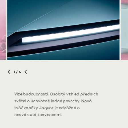
1
/ 6
Vize budoucnosti. Osobitý vzhled předních
světel a úchvatné ladné povrchy. Nová
tvář značky Jaguar je odvážná a
nesvázaná konvencemi.