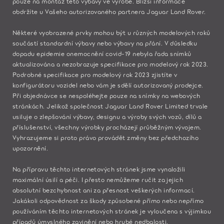
pouze na montáž této výbavy ve výrobě. Bližší informace
obdržíte u Vašeho autorizovaného partnera Jaguar Land Rover.​
Některé vyobrazené prvky mohou být u různých modelových roků
součástí standardní výbavy nebo výbavy na přání. V důsledku
dopadu epidemie onemocnění covid-19 nebyla řada snímků
aktualizována a nezobrazuje specifikace pro modelový rok 2023.
Podrobné specifikace pro modelový rok 2023 zjistíte v
konfigurátoru vozidel nebo vám je sdělí autorizovaný prodejce.
Při objednávce se nespoléhejte pouze na snímky na webových
stránkách. Jelikož společnost Jaguar Land Rover Limited trvale
usiluje o zlepšování výbavy, designu a výroby svých vozů, dílů a
příslušenství, všechny výrobky procházejí průběžným vývojem.
Vyhrazujeme si proto právo provádět změny bez předchozího
upozornění.
Na přípravu těchto internetových stránek jsme vynaložili
maximální úsilí a péči. I přesto nemůžeme ručit za jejich
absolutní bezchybnost ani za přesnost veškerých informací.
Jakákoli odpovědnost za škody způsobené přímo nebo nepřímo
používáním těchto internetových stránek je vyloučena s výjimkou
případů úmyslného zavinění nebo hrubé nedbalosti.​