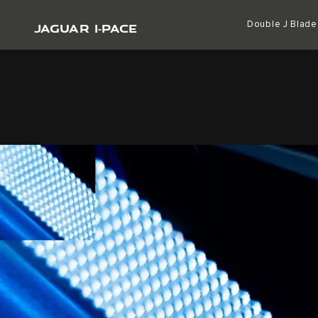
JAGUAR I‑PACE
Double J Bla