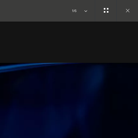
1/6
Close
gallery