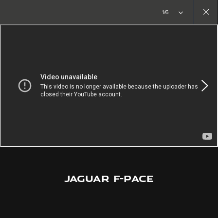
Copy nothing. Começa uma nova era
1/6
Close
gallery
JAGUAR F-PACE