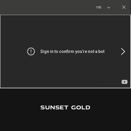
Copy nothing. Começa uma nova era
1/16
Close
gallery
SUNSET GOLD