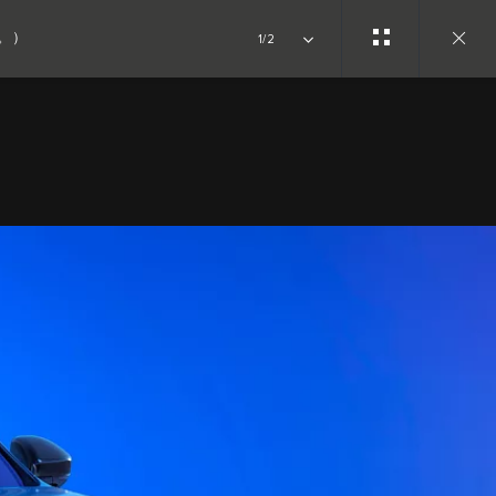
す。）
1/2
Close
gallery