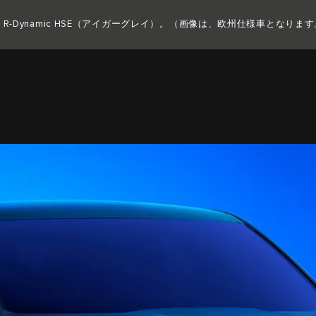
COPY NOTHING. 新たな時代が始まる。
CE R-Dynamic HSE（アイガーグレイ）。（画像は、欧州仕様車となりま