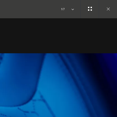
1/7
Close
gallery