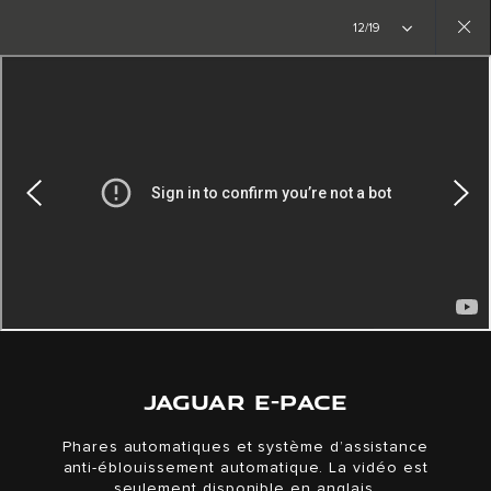
Créez l’inédit. La nouvelle ère commence
12/19
Close
gallery
JAGUAR E-PACE
Phares automatiques et système d’assistance
anti-éblouissement automatique. La vidéo est
seulement disponible en anglais.