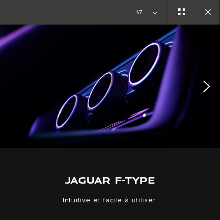
Fièrement produite au Royaume-Uni. Découvrez l'inventaire
1/7
disponible chez un détaillant près de chez vous.
Close
Explorez maintenant
gallery
JAGUAR F-TYPE
Intuitive et facile à utiliser.