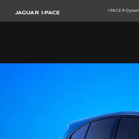
JAGUAR I‑PACE
I-PACE R-Dynam