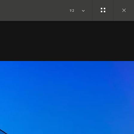
1/2
Close
gallery