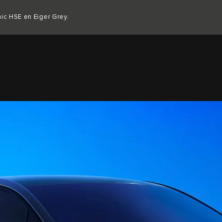
Copy nothing. Comienza una nueva era.
ic HSE en Eiger Grey.