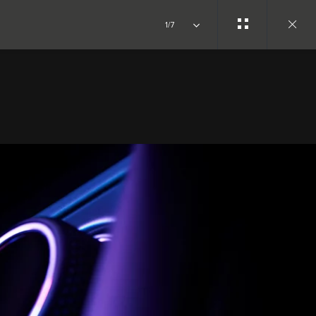
1/7
Close
gallery