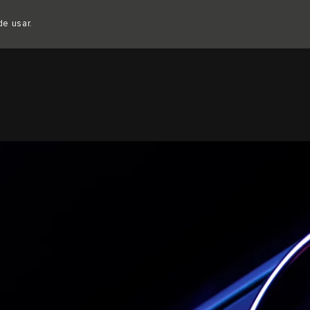
Copy nothing. Comienza una nueva era.
 de usar.