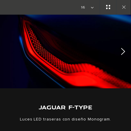
Copy nothing. Comienza una nueva era.
1/6
Close
gallery
JAGUAR F-TYPE
Luces LED traseras con diseño Monogram.