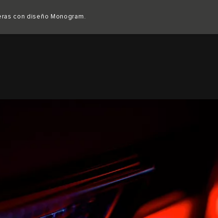
Copy nothing. Comienza una nueva era.
eras con diseño Monogram.