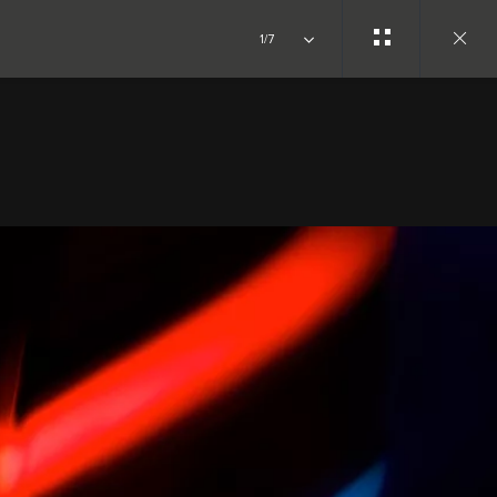
1/7
Close
gallery