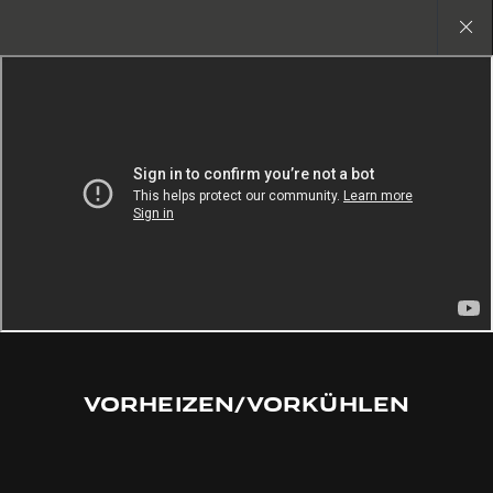
Copy nothing. Die neue Ära beginnt
Close
gallery
VORHEIZEN/VORKÜHLEN