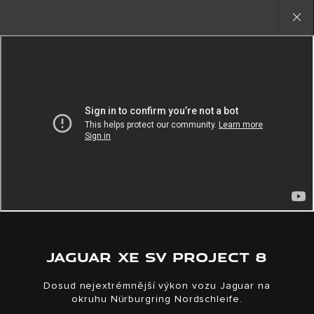
Nic nekopírujeme. Nová éra začíná
Close
gallery
JAGUAR XE SV PROJECT 8
Dosud nejextrémnější výkon vozu Jaguar na
okruhu Nürburgring Nordschleife.